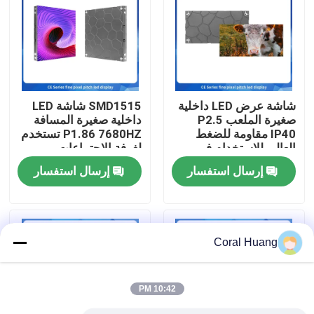
حول بنا
جولة في المعمل
شاشة عرض LED داخلية
SMD1515 شاشة LED
صغيرة الملعب P2.5
داخلية صغيرة المسافة
ضبط الجودة
IP40 مقاومة للضغط
P1.86 7680HZ تستخدم
العالي للاستخدام في
لغرفة الاجتماعات
المشاهد الداخلية
والصيانة الأمامية
إرسال استفسار
إرسال استفسار
اتصل بنا
أخبار
Coral Huang
طلب اقتباس
10:42 PM
شاشة عرض فيديو LED