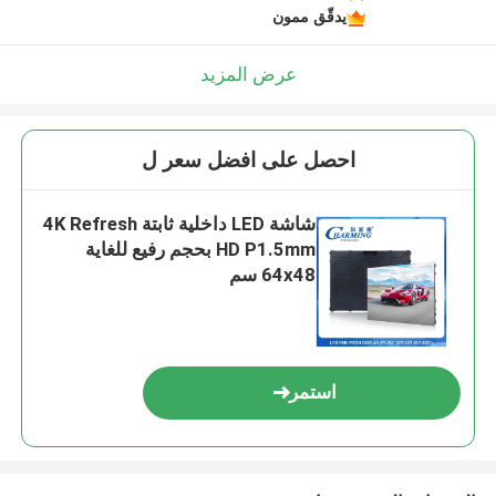
يدقّق ممون
عرض المزيد
احصل على افضل سعر ل
شاشة LED داخلية ثابتة 4K Refresh
HD P1.5mm بحجم رفيع للغاية
64x48 سم
استمر