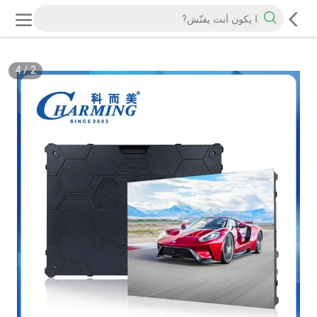
4
/
2