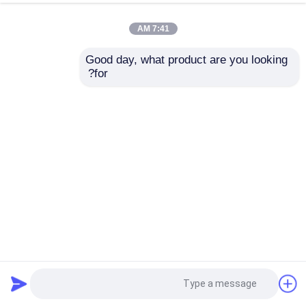
7:41 AM
Good day, what product are you looking 
for?
نظام نوفاستار LED P3.91 شاشة LED للخارج شاشة LED
للفيديو على الحائط شاشة استئجار
شاشة عرض فيديو LED
2025-05-24