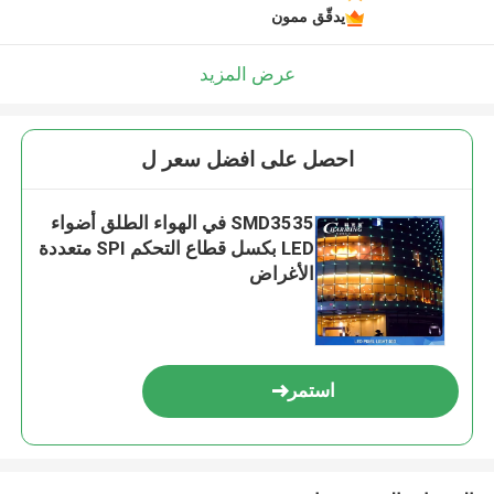
يدقّق ممون
عرض المزيد
احصل على افضل سعر ل
SMD3535 في الهواء الطلق أضواء
LED بكسل قطاع التحكم SPI متعددة
الأغراض
استمر