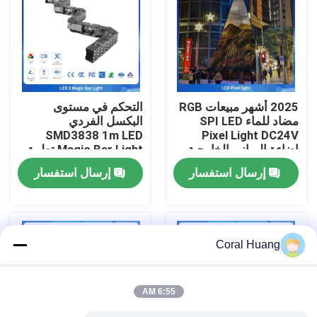
حول بنا
جولة في المعمل
2025 أشهر مبيعات RGB
التحكم في مستوى
مضاد للماء SPI LED
البكسل الفردي
ضبط الجودة
SMD3838 1m LED
Pixel Light DC24V
إضاءة المباني الخارجية
Magic Bar Light تطبيق
على أحداث النادي
إرسال استفسار
إرسال استفسار
اتصل بنا
أخبار
Coral Huang
طلب اقتباس
6:55 AM
شاشة عرض فيديو LED