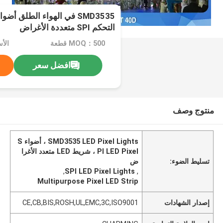
التحكم SPI متعددة الأغراض
MOQ：500 قطعة
الأ
افضل سعر
منتوج وصف
SMD3535 LED Pixel Lights ، أضواء S
PI LED Pixel ، شريط LED متعدد الأغرا
تسليط الضوء:
ض
,
SPI LED Pixel Lights
,
Multipurpose Pixel LED Strip
إصدار الشهادات
CE,CB,BIS,ROSH,UL,EMC,3C,ISO9001