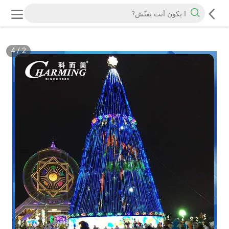
4
/
2