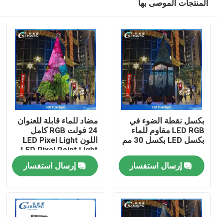
المنتجات الموصى بها
بكسل نقطة الضوء في
مضاد للماء قابلة للعنوان
LED RGB مقاوم للماء
24 فولت RGB كامل
بكسل LED بكسل 30 مم
اللون LED Pixel Light
LED Pixel Point Light
منزل
إرسال استفسار
إرسال استفسار
المنتجات
عرض الواقع الافتراضي