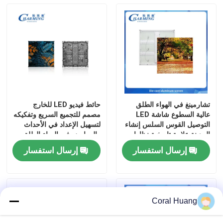
تشارمينغ في الهواء الطلق
حائط فيديو LED للخارج
عالية السطوع شاشة LED
مصمم للتجميع السريع وتفكيكه
التوصيل القوس السلس إنشاء
لتسهيل الإعداد في الأحداث
المدينة علامة تاريخية نظارات
والمعارض في الهواء الطلق
مجانية 3D وليمة بصرية
إرسال استفسار
إرسال استفسار
Coral Huang