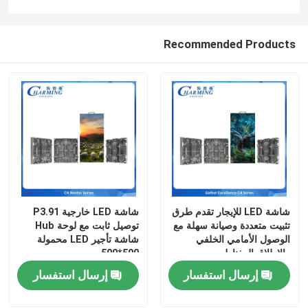
Recommended Products
شاشة LED للإيجار تقدم طرق
شاشة LED خارجية P3.91
تثبيت متعددة وصيانة سهلة مع
توصيل ثابت مع لوحة Hub
الوصول الأمامي الخلفي
شاشة تأجير LED محمولة
والإطلاق المغناطيسي
500*500 مم
إرسال استفسار
إرسال استفسار