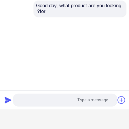
Good day, what product are you looking 
for?
جدار فيديو LED شفاف
جدار فيديو LED خارجي
شاشة LED للتأجير
شاشة LED داخلية ثابتة
شاشة LED ذات الملعب الدقيق
وحدات العرض LED الداخلية
RGB بقيادة قطاع الخفيفة