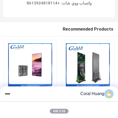
حول بنا
جولة في المعمل
ضبط الجودة
المنتجات التي تباع بثارة في معرض تشارنينغ
اتصل بنا
أخبار
Coral Huang
طلب اقتباس
3:16 AM
شاشة عرض فيديو LED