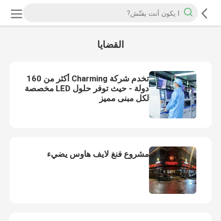
القضايا
تخدم شركة Charming أكثر من 160
دولة - حيث توفر حلول LED مخصصة
لكل مبنى مميز
مشروع فنغ لايف هاوس يضيء