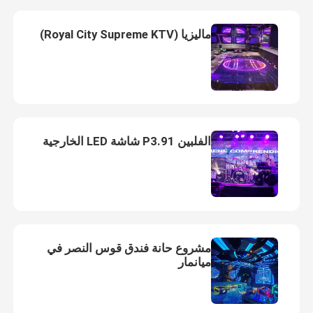
ماليزيا (Royal City Supreme KTV)
الفلبين P3.91 شاشة LED الخارجية
منزل
مشروع حانة فندق قوس النصر في
ميانمار
المنتجات
عرض الواقع الافتراضي