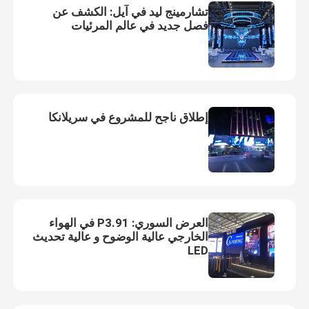
تشارمينج ليد في آيل: الكشف عن
فصل جديد في عالم المرئيات
إطلاق ناجح للمشروع في سريلانكا
العرض السوري: P3.91 في الهواء
الخارجي عالية الوضوح و عالية تحديث
LED