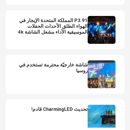
جدار فيديو LED شفاف
P3.91 المملكة المتحدة الإيجار في
الهواء الطلق الأحداث الحفلات
الموسيقية الأداء مشعل الشاشة 4k
جدار فيديو LED خارجي
مشعل شاشة الفيديو
شاشة LED للتأجير
شاشة خارجيّة محترمة تستخدم في
شاشة LED داخلية ثابتة
روسيا
شاشة LED ذات الملعب الدقيق
وحدات العرض LED الداخلية
تحديث CharmingLED قادم!
RGB بقيادة قطاع الخفيفة