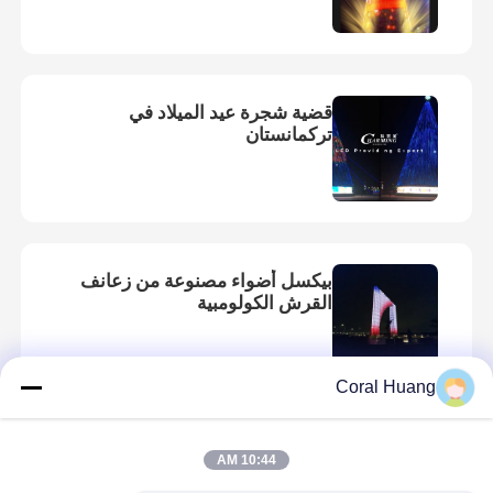
قضية شجرة عيد الميلاد في
تركمانستان
بيكسل أضواء مصنوعة من زعانف
القرش الكولومبية
Coral Huang
تنزانيا ترفع النادي الليلي مع واجهة
10:44 AM
ساحرة مضاءة بالشريط