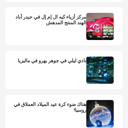
حول بنا
مركز أزياء كيه ال إم إل في حيدر أباد
الهند المنتج المدهش
جولة في المعمل
ضبط الجودة
نادي ليلي في جوهر بهرو في ماليزيا
اتصل بنا
أخبار
هناك ضوء كرة عيد الميلاد العملاق في
طلب اقتباس
روسيا!
شاشة عرض فيديو LED