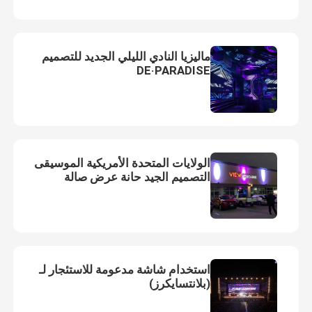
حلبة رقص LED
ماليزيا النادي الليلي الجديد للتصميم
DE·PARADISE
أضواء LED بكسل
شاشة LED مرنة
الولايات المتحدة الأمريكية الموسيقى
شاشة LED شبكية
التصميم الجيد حانة عرض صالة
أنبوب LED خارجي
استخدام شاشة مدعومة للاستئجار لـ
(بلانتسايكرز)