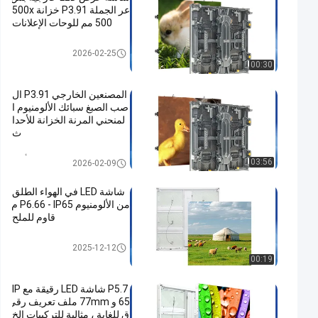
عر الجملة P3.91 خزانة 500x
500 مم للوحات الإعلانات
جدار فيديو LED خارجي
2026-02-25
00:30
المصنعين الخارجي P3.91 ال
صب الصبغ سبائك الألومنيوم ا
لمنحني المرنة الخزانة للأحدا
ث
شاشة LED للتأجير
03:56
2026-02-09
شاشة LED في الهواء الطلق
من الألومنيوم P6.66 - IP65 م
قاوم للملح
جدار فيديو LED خارجي
2025-12-12
00:19
P5.7 شاشة LED رقيقة مع IP
65 و 77mm ملف تعريف رقي
ق للغاية ، مثالية للتركيبات الخ