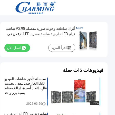
ألوان ساطعة وجودة صورة مفصلة P2.98 شاشة
فيلم LED خارجية شاشة مسرح LED للإعلان في
الشارع
اقرأ المزيد
اتصل الآن
فيديوهات ذات صلة
سلسلة تأجير شاشات الفيديو
LED الخارجية، معدل تحديث
عالٍ، إعداد أسرع، إزالة مغناط
يسية بزر واحد
جدار فيديو LED خارجي
00:24
2026-03-20
شاشة عرض LED خارجية بس