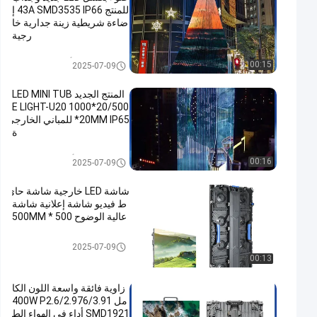
للمنتج 43A SMD3535 IP66 إ
ضاءة شريطية زينة جدارية خا
رجية
أضواء LED بكسل
00:15
2025-07-09
المنتج الجديد LED MINI TUB
E LIGHT-U20 1000*20/500
*20MM IP65 للمباني الخارجي
ة
أنبوب LED خارجي
00:16
2025-07-09
شاشة LED خارجية شاشة حائ
ط فيديو شاشة إعلانية شاشة
عالية الوضوح 500 * 500MM
شاشة عرض فيديو LED
2025-07-09
00:13
زاوية فائقة واسعة اللون الكا
مل 400W P2.6/2.976/3.91
SMD1921 أداء في الهواء الط