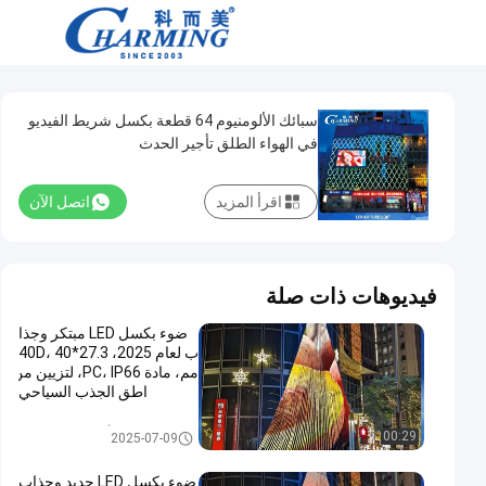
سبائك الألومنيوم 64 قطعة بكسل شريط الفيديو
في الهواء الطلق تأجير الحدث
اقرأ المزيد
اتصل الآن
فيديوهات ذات صلة
ضوء بكسل LED مبتكر وجذا
ب لعام 2025، 40D، 40*27.3
مم، مادة PC، IP66، لتزيين من
اطق الجذب السياحي
أضواء LED بكسل
00:29
2025-07-09
ضوء بكسل LED جديد وجذاب