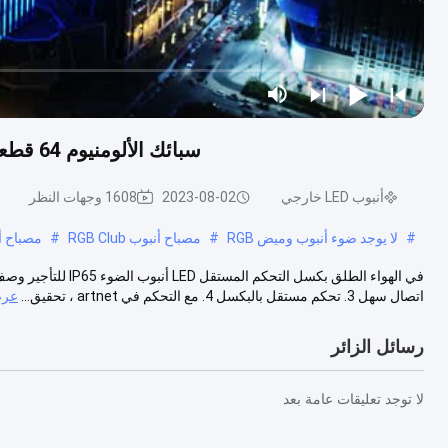
سبائك الألومنيوم 64 قطعة بكسل شريط الفيديو في الهواء الطلق تأجير الحدث
أنبوب LED خارجي
2023-08-02
1608 وجهات النظر
#
لا يوجد ضوء أنبوب وميض RGB
#
مصباح أنبوب RGB Club
#
مصباح أنبوب LED ع
اتصال سهل 3. تحكم مستقل بالبكسل 4. مع التحكم في artnet ، تحقيق...
عرض
رسائل الزائر
لا توجد تعليقات عامة بعد