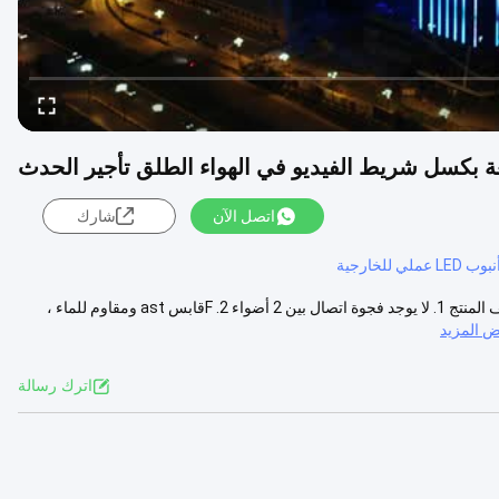
اتصل الآن
شارك
ملي للخارجية
في الهواء الطلق بكسل التحكم المستقل LED أنبوب الضوء IP65 للتأجير وصف المنتج 1. لا يوجد فجوة اتصال بين 2 أضواء 2. Fقابس ast ومقاوم للماء ،
 المزيد
اترك رسالة